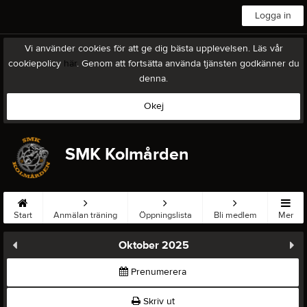
Logga in
Vi använder cookies för att ge dig bästa upplevelsen. Läs vår
cookiepolicy
här
. Genom att fortsätta använda tjänsten godkänner du
denna.
Okej
SMK Kolmården
Start
Anmälan träning
Öppningslista
Bli medlem
Mer
Oktober 2025
Prenumerera
Skriv ut