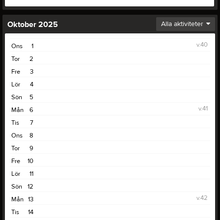
Oktober 2025
Alla aktiviteter
v.40
Ons
1
Tor
2
Fre
3
Lör
4
Sön
5
v.41
Mån
6
Tis
7
Ons
8
Tor
9
Fre
10
Lör
11
Sön
12
v.42
Mån
13
Tis
14