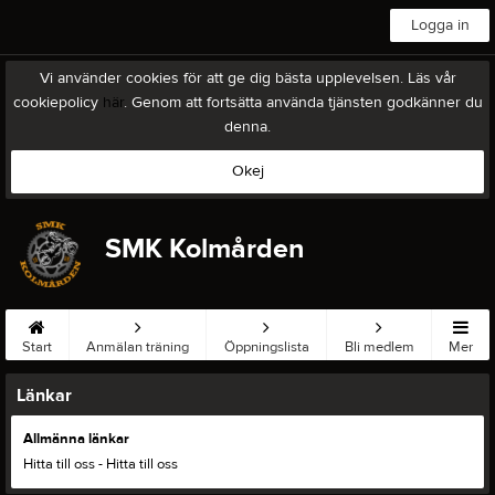
Logga in
Vi använder cookies för att ge dig bästa upplevelsen. Läs vår
cookiepolicy
här
. Genom att fortsätta använda tjänsten godkänner du
denna.
Okej
SMK Kolmården
Start
Anmälan träning
Öppningslista
Bli medlem
Mer
Länkar
Allmänna länkar
Hitta till oss
- Hitta till oss