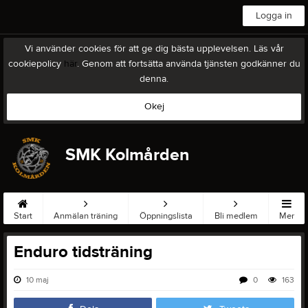
Logga in
Vi använder cookies för att ge dig bästa upplevelsen. Läs vår
cookiepolicy
här
. Genom att fortsätta använda tjänsten godkänner du
denna.
Okej
SMK Kolmården
Start
Anmälan träning
Öppningslista
Bli medlem
Mer
Enduro tidsträning
10 maj
0
163