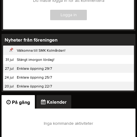
Du måste logga in för att kommentera
Logga in
Nyheter från föreningen
Välkomna till SMK Kolmården!
31 jul
Stängt imorgon lördag!
27 jul
Enklare öppning 29/7
24 jul
Enklare öppning 25/7
20 jul
Enklare öppning 22/7
Kalender
På gång
Inga kommande aktiviteter