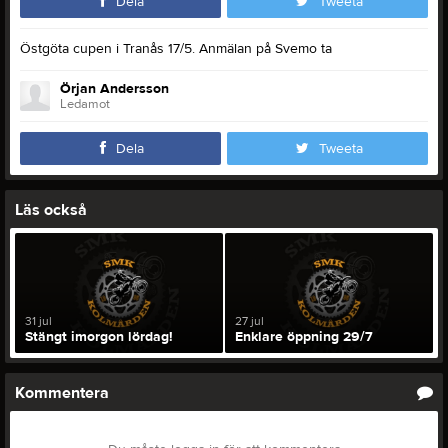
Dela
Tweeta
Östgöta cupen i Tranås 17/5. Anmälan på Svemo ta
Örjan Andersson
Ledamot
Dela
Tweeta
Läs också
31 jul
27 jul
Stängt imorgon lördag!
Enklare öppning 29/7
Kommentera