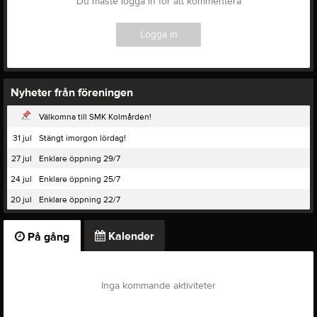
Du måste logga in för att kommentera
Logga in
Nyheter från föreningen
Välkomna till SMK Kolmården!
31 jul
Stängt imorgon lördag!
27 jul
Enklare öppning 29/7
24 jul
Enklare öppning 25/7
20 jul
Enklare öppning 22/7
Kalender
På gång
Inga kommande aktiviteter