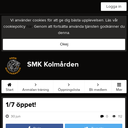
Logga in
Vi använder cookies för att ge dig bästa upplevelsen. Läs vår
cookiepolicy
här
. Genom att fortsätta använda tjänsten godkänner du
denna.
Okej
SMK Kolmården
Start
Anmälan träning
Öppningslista
Bli medlem
Mer
1/7 öppet!
30 jun
0
112