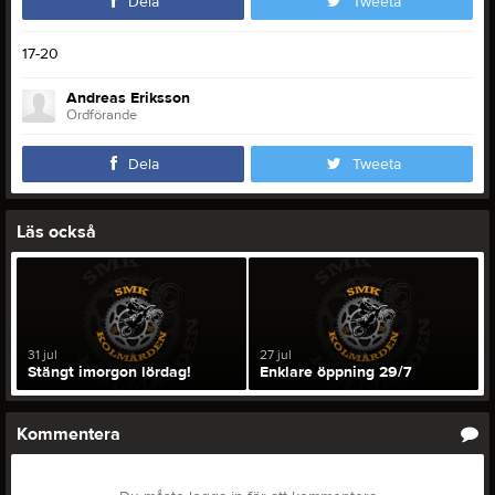
Dela
Tweeta
17-20
Andreas Eriksson
Ordförande
Dela
Tweeta
Läs också
31 jul
27 jul
Stängt imorgon lördag!
Enklare öppning 29/7
Kommentera