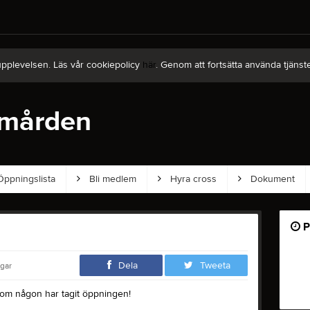
upplevelsen. Läs vår cookiepolicy
här
. Genom att fortsätta använda tjän
mården
ppningslista
Bli medlem
Hyra cross
Dokument
P
Dela
Tweeta
ngar
om någon har tagit öppningen!