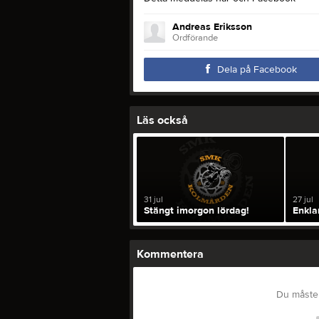
Andreas Eriksson
Ordförande
Dela på Facebook
Läs också
31 jul
27 jul
Stängt imorgon lördag!
Enkla
Kommentera
Du måste 