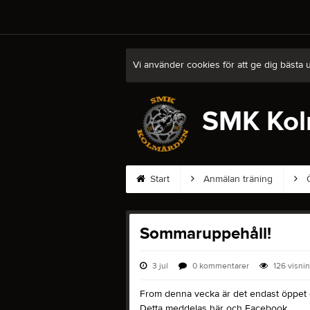
Vi använder cookies för att ge dig bästa 
SMK Kol
Start
Anmälan träning
Ö
Sommaruppehåll!
3 jul
0
kommentarer
126
visni
From denna vecka är det endast öppet 
Detta meddelas här och Facebook